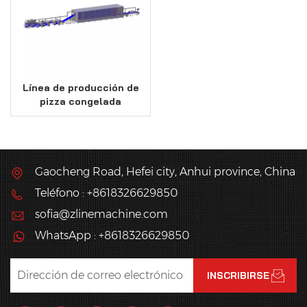
Línea de producción de
pizza congelada
semiacabada para
pizzas redondas y
cuadradas
Gaocheng Road, Hefei city, Anhui province, China
Teléfono : +8618326629850
sofia@zlinemachine.com
WhatsApp : +8618326629850