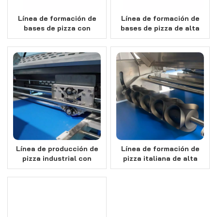
Línea de formación de
Línea de formación de
bases de pizza con
bases de pizza de alta
sistema de
capacidad
fermentación en línea
Línea de producción de
Línea de formación de
pizza industrial con
pizza italiana de alta
certificado CE y diseño
automatización con
modular.
sistema de
fermentación
personalizado opcional