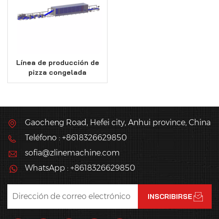
Línea de producción de
pizza congelada
semiacabada para
pizzas redondas y
cuadradas
Gaocheng Road, Hefei city, Anhui province, China
Teléfono : +8618326629850
sofia@zlinemachine.com
WhatsApp : +8618326629850