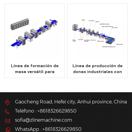
semiacabados/Berliner
rendimiento
Línea de formación de
Línea de producción de
masa versátil para
donas industriales con
productos fritos o
capacidad de 12000
rellenos de mermelada
piezas/hora
Gaocheng Road, Hefei city, Anhui province, China
Teléfono : +8618326629850
sofia@zlinemachine.com
WhatsApp : +8618326629850