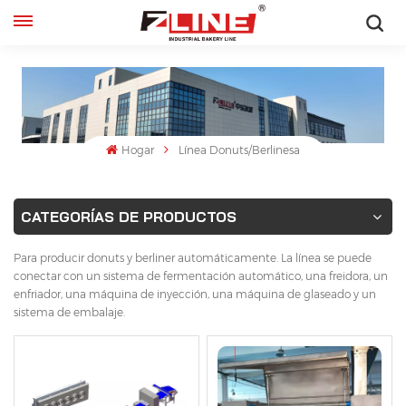
Español
English
français
Hogar
Línea Donuts/Berlinesa
русский
CATEGORÍAS DE PRODUCTOS
español
Para producir donuts y berliner automáticamente. La línea se puede
conectar con un sistema de fermentación automático, una freidora, un
enfriador, una máquina de inyección, una máquina de glaseado y un
sistema de embalaje.