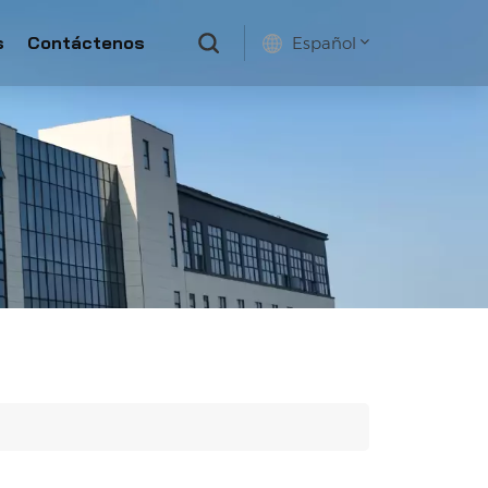
s
Contáctenos
Español
English
français
русский
español