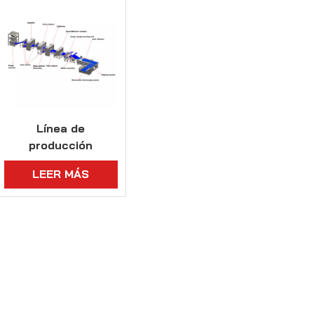
Línea de
producción
industrial de
LEER MÁS
donuts congelados
semiacabados/Berliner