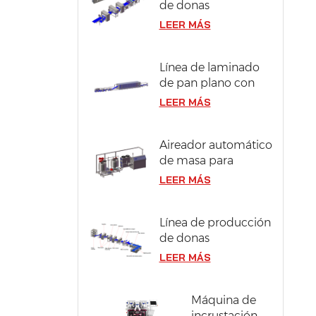
de donas
compactas y
LEER MÁS
berliner en acero
inoxidable 304
Línea de laminado
de pan plano con
ancho de masa de
LEER MÁS
1300 mm
Aireador automático
de masa para
bizcocho
LEER MÁS
Línea de producción
de donas
industriales con
LEER MÁS
capacidad de 12000
piezas/hora
Máquina de
incrustación