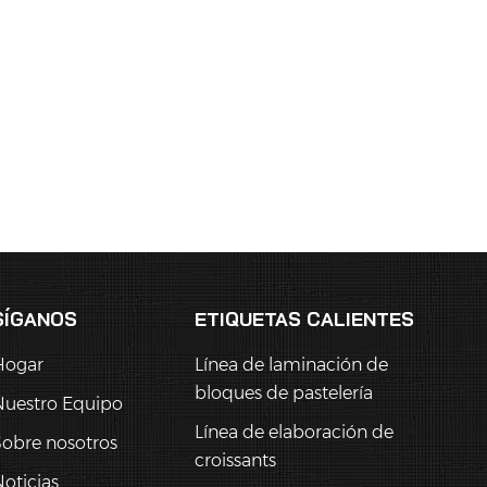
SÍGANOS
ETIQUETAS CALIENTES
Hogar
Línea de laminación de
bloques de pastelería
Nuestro Equipo
Línea de elaboración de
obre nosotros
croissants
oticias