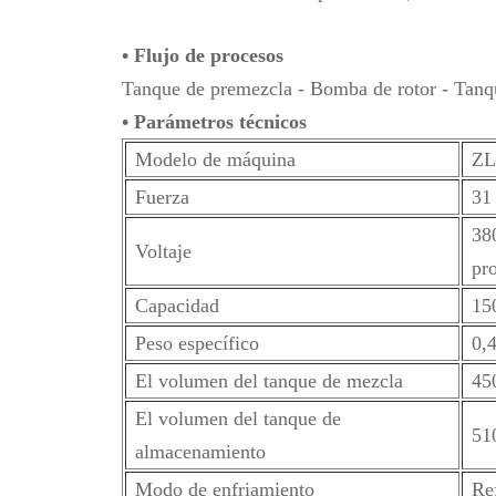
• Flujo de procesos
Tanque de premezcla - Bomba de rotor - Tanque
• Parámetros técnicos
Modelo de máquina
ZL
Fuerza
31
380
Voltaje
pr
Capacidad
15
Peso específico
0,
El volumen del tanque de mezcla
450
El volumen del tanque de
510
almacenamiento
Modo de enfriamiento
Ref