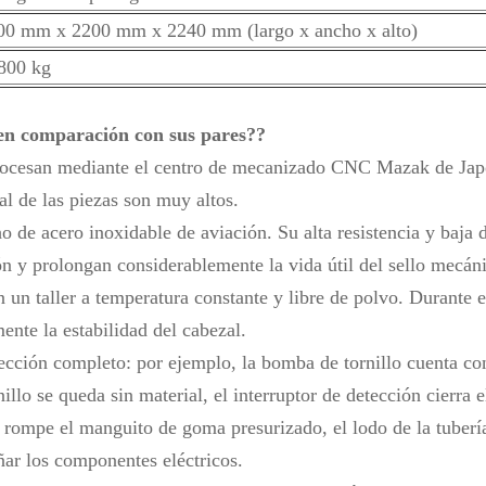
00 mm x 2200 mm x 2240 mm (largo x ancho x alto)
800 kg
 en comparación con sus pares?
?
 procesan mediante el centro de mecanizado CNC Mazak de Jap
l de las piezas son muy altos.
cho de acero inoxidable de aviación. Su alta resistencia y baj
ón y prolongan considerablemente la vida útil del sello mecán
 un taller a temperatura constante y libre de polvo. Durante e
ente la estabilidad del cabezal.
tección completo: por ejemplo, la bomba de tornillo cuenta co
illo se queda sin material, el interruptor de detección cierra 
rompe el manguito de goma presurizado, el lodo de la tubería
añar los componentes eléctricos.