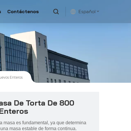
s
Contáctenos
Español
English
français
русский
español
uevos Enteros
asa De Torta De 800
Enteros
 la masa es fundamental, ya que determina
 una masa estable de forma continua.