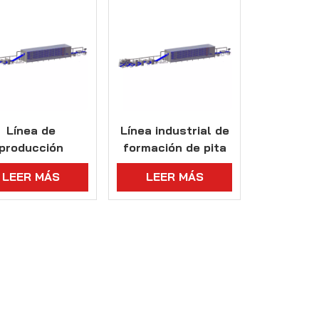
Línea de
Línea industrial de
producción
formación de pita
ustrial de pan
con sistema de
LEER MÁS
LEER MÁS
ano Somun de
fermentación
 capacidad con
opciones de
rsonalización
flexibles