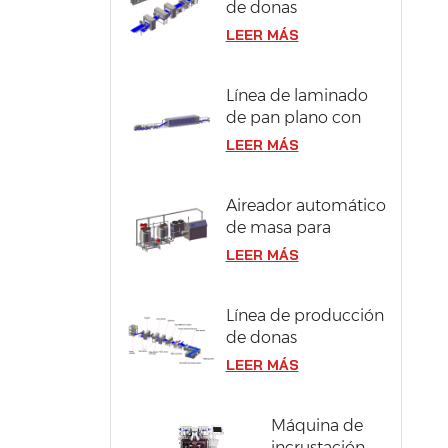
de donas
compactas y
LEER MÁS
berliner en acero
inoxidable 304
Línea de laminado
de pan plano con
ancho de masa de
LEER MÁS
1300 mm
Aireador automático
de masa para
bizcocho
LEER MÁS
Línea de producción
de donas
industriales con
LEER MÁS
capacidad de 12000
piezas/hora
Máquina de
incrustación