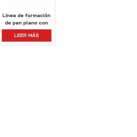
Línea de formación
de pan plano con
sistema de
LEER MÁS
fermentación
personalizado