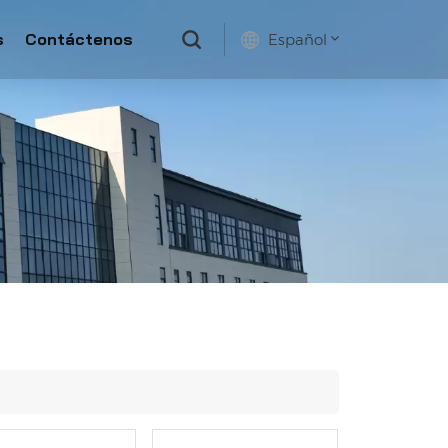
s
Contáctenos
Español
English
français
русский
español