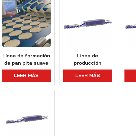
Línea de formación
Línea de
de pan pita suave
producción
con horno
industrial de pita
ind
LEER MÁS
LEER MÁS
personalizado
con capacidad de
pl
opcional
18000 piezas/hora
alta
pe