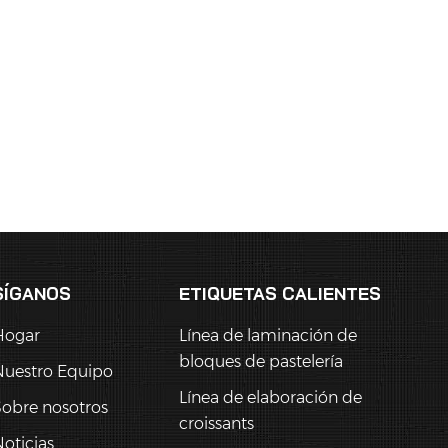
SÍGANOS
ETIQUETAS CALIENTES
Hogar
Línea de laminación de
bloques de pastelería
Nuestro Equipo
Línea de elaboración de
obre nosotros
croissants
oticias