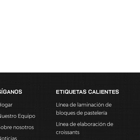
SÍGANOS
ETIQUETAS CALIENTES
Hogar
Línea de laminación de
bloques de pastelería
Nuestro Equipo
Línea de elaboración de
obre nosotros
croissants
oticias