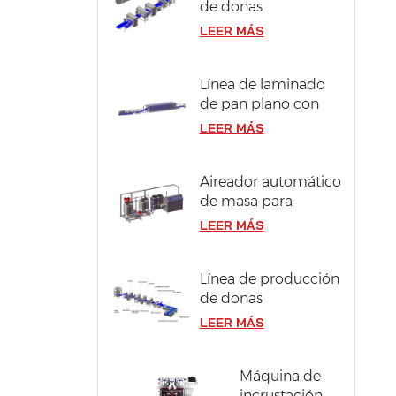
de donas
compactas y
LEER MÁS
berliner en acero
inoxidable 304
Línea de laminado
de pan plano con
ancho de masa de
LEER MÁS
1300 mm
Aireador automático
de masa para
bizcocho
LEER MÁS
Línea de producción
de donas
industriales con
LEER MÁS
capacidad de 12000
piezas/hora
Máquina de
incrustación