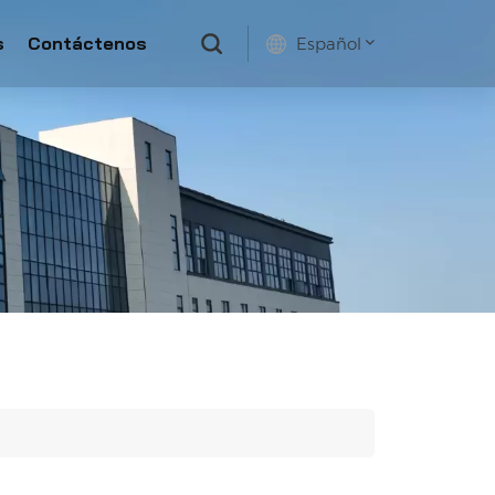
s
Contáctenos
Español
English
français
русский
español