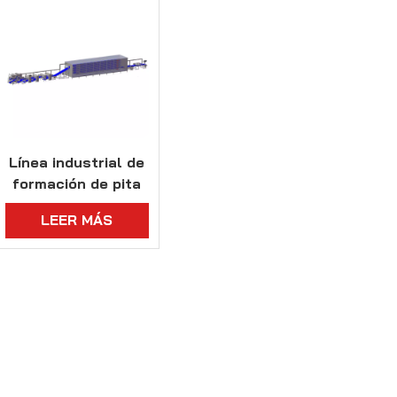
Línea industrial de
formación de pita
con sistema de
LEER MÁS
fermentación