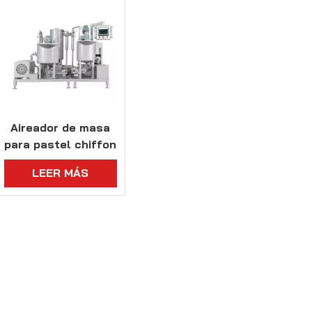
Aireador de masa
para pastel chiffon
pequeño para 180
LEER MÁS
kg/h