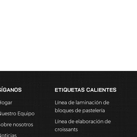
SÍGANOS
ETIQUETAS CALIENTES
Hogar
Línea de laminación de
bloques de pastelería
Nuestro Equipo
Línea de elaboración de
obre nosotros
croissants
oticias