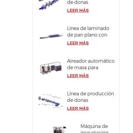
de donas
compactas y
LEER MÁS
berliner en acero
inoxidable 304
Línea de laminado
de pan plano con
ancho de masa de
LEER MÁS
1300 mm
Aireador automático
de masa para
bizcocho
LEER MÁS
Línea de producción
de donas
industriales con
LEER MÁS
capacidad de 12000
piezas/hora
Máquina de
incrustación