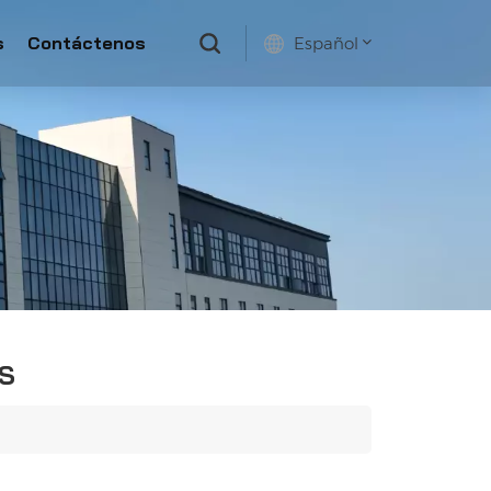
s
Contáctenos
Español
English
français
русский
español
S