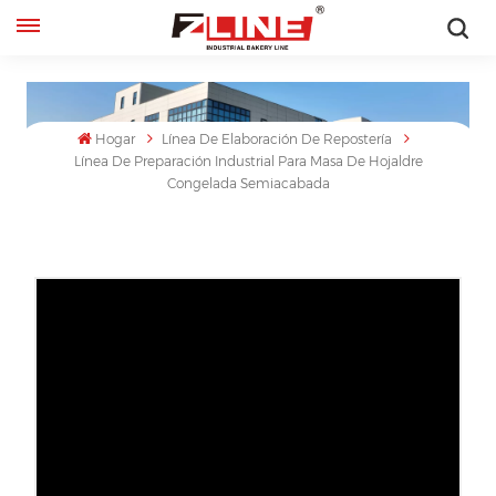
Español
English
Hogar
Línea De Elaboración De Repostería
Línea De Preparación Industrial Para Masa De Hojaldre
français
Congelada Semiacabada
русский
español