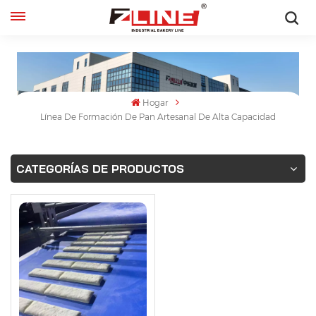
Español
English
Hogar
français
Línea De Formación De Pan Artesanal De Alta Capacidad
русский
CATEGORÍAS DE PRODUCTOS
español