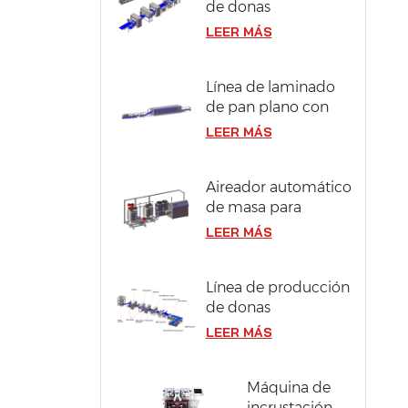
de donas
compactas y
LEER MÁS
berliner en acero
inoxidable 304
Línea de laminado
de pan plano con
ancho de masa de
LEER MÁS
1300 mm
Aireador automático
de masa para
bizcocho
LEER MÁS
Línea de producción
de donas
industriales con
LEER MÁS
capacidad de 12000
piezas/hora
Máquina de
incrustación