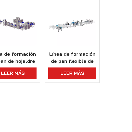
a de formación
Línea de formación
pan de hojaldre
de pan flexible de
danés
alto rendimiento
LEER MÁS
LEER MÁS
tifuncional de
ándar europeo