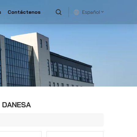
s
Contáctenos
Español
English
français
русский
español
A DANESA