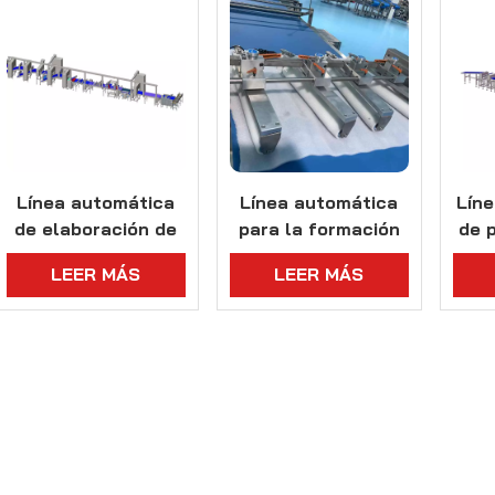
Línea automática
Línea automática
Líne
de elaboración de
para la formación
de 
pasteles
de masa danesa
LEER MÁS
LEER MÁS
semiacabada con
mul
equipamiento
est
opcional