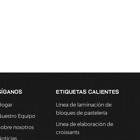
SÍGANOS
ETIQUETAS CALIENTES
Hogar
Línea de laminación de
bloques de pastelería
Nuestro Equipo
Línea de elaboración de
obre nosotros
croissants
oticias