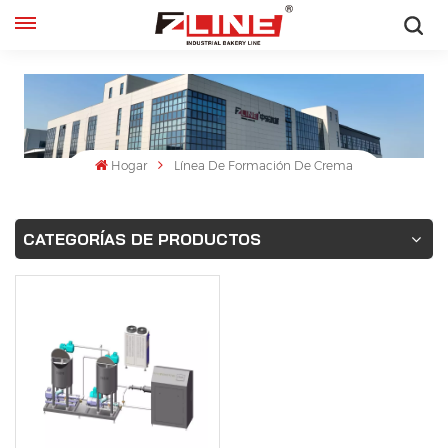
Español
English
français
Hogar
Línea De Formación De Crema
русский
CATEGORÍAS DE PRODUCTOS
español