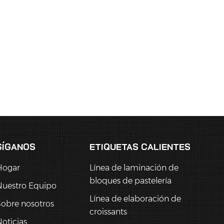
SÍGANOS
ETIQUETAS CALIENTES
Hogar
Línea de laminación de
bloques de pastelería
Nuestro Equipo
Línea de elaboración de
obre nosotros
croissants
oticias