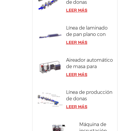
de donas
compactas y
LEER MÁS
berliner en acero
inoxidable 304
Línea de laminado
de pan plano con
ancho de masa de
LEER MÁS
1300 mm
Aireador automático
de masa para
bizcocho
LEER MÁS
Línea de producción
de donas
industriales con
LEER MÁS
capacidad de 12000
piezas/hora
Máquina de
incrustación