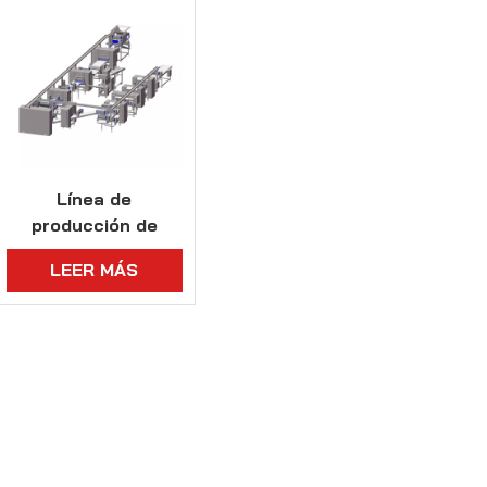
Línea de
producción de
láminas de hojaldre
LEER MÁS
para hojas de
tamaño 400*600