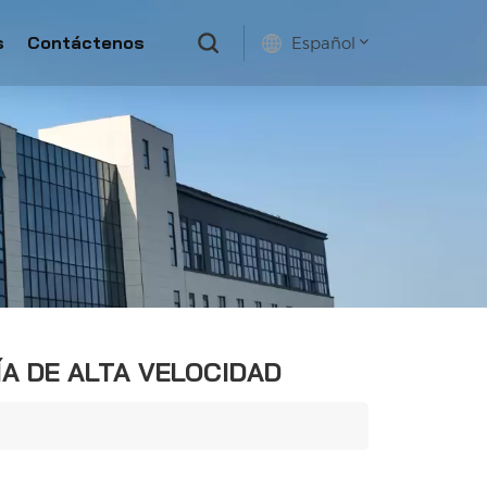
s
Contáctenos
Español
English
français
русский
español
ÍA DE ALTA VELOCIDAD