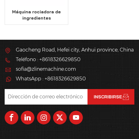
Máquina rociadora de
ingredientes
industriales (peso 90 kg)
Gaocheng Road, Hefei city, Anhui province, China
Teléfono : +8618326629850
sofia@zlinemachine.com
WhatsApp : +8618326629850