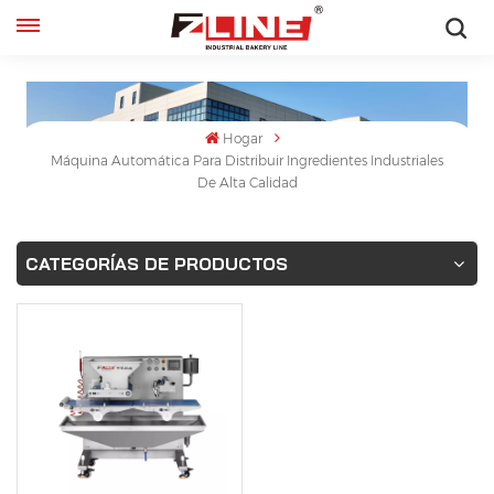
Español
English
Hogar
Máquina Automática Para Distribuir Ingredientes Industriales
français
De Alta Calidad
русский
CATEGORÍAS DE PRODUCTOS
español