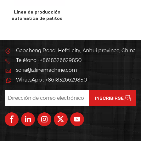
Línea de producción
automática de palitos
de gofre
Gaocheng Road, Hefei city, Anhui province, China
Teléfono : +8618326629850
sofia@zlinemachine.com
WhatsApp : +8618326629850