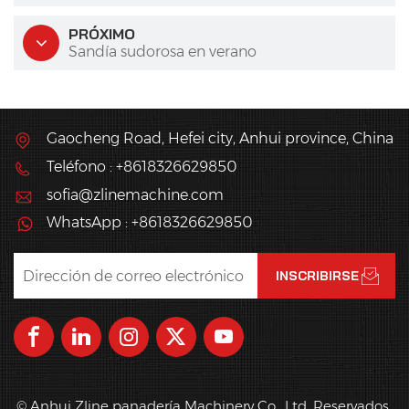
PRÓXIMO
Sandía sudorosa en verano
Gaocheng Road, Hefei city, Anhui province, China
Teléfono : +8618326629850
sofia@zlinemachine.com
WhatsApp : +8618326629850
© Anhui Zline panadería Machinery Co., Ltd. Reservados