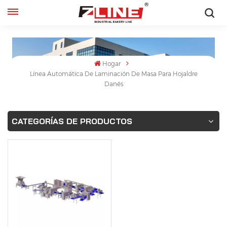
Español
English
Hogar
Línea Automática De Laminación De Masa Para Hojaldre
français
Danés
русский
CATEGORÍAS DE PRODUCTOS
español