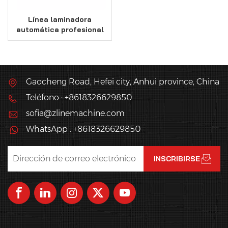
Línea laminadora
automática profesional
de masa de hojaldre
danés
Gaocheng Road, Hefei city, Anhui province, China
Teléfono : +8618326629850
sofia@zlinemachine.com
WhatsApp : +8618326629850