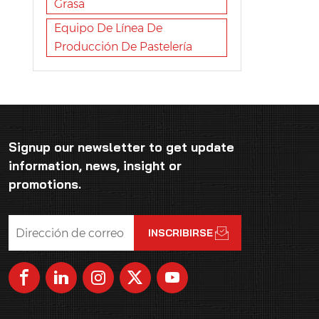
Grasa
Equipo De Línea De
Producción De Pastelería
Signup our newsletter to get update
information, news, insight or
promotions.