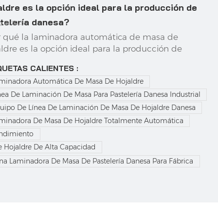
aldre es la opción ideal para la producción de
telería danesa?
g 21, 2025
r qué la laminadora automática de masa de
aldre es la opción ideal para la producción de
telería danesa?La pastelería danesa es
QUETAS CALIENTES :
dialmente famosa por sus delicadas capas, su rico
minadora Automática De Masa De Hojaldre
ma a mantequilla y su suave textura. Para producir
nea De Laminación De Masa Para Pastelería Danesa Industrial
telería danesa de alta calidad, es esencial una
n...
uipo De Línea De Laminación De Masa De Hojaldre Danesa
minadora De Masa De Hojaldre Totalmente Automática
endimiento
 Hojaldre De Alta Capacidad
a Laminadora De Masa De Pastelería Danesa Para Fábrica