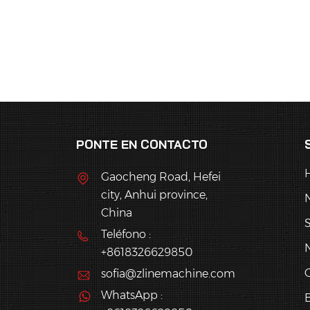
PONTE EN CONTACTO
Gaocheng Road, Hefei
city, Anhui province,
China
S
Teléfono :
N
+8618326629850
sofia@zlinemachine.com
WhatsApp :