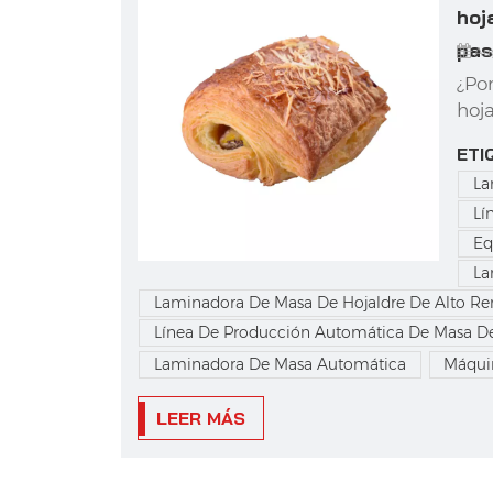
hoj
pas
Au
¿Po
hoj
pas
ETI
mun
La
aro
Lí
pas
lami
Eq
La
Laminadora De Masa De Hojaldre De Alto R
Línea De Producción Automática De Masa De
Laminadora De Masa Automática
Máquin
LEER MÁS