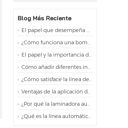
Blog Más Reciente
El papel que desempeña una extrusora en una línea de producción de pastelería
¿Cómo funciona una bomba de grasa en una línea de producción de pastelería?
El papel y la importancia de la laminadora en la producción de pastelería
Cómo añadir diferentes ingredientes, como pasas y nueces, en la línea de producción automática de pan de hojaldre danés
¿Cómo satisface la línea de producción de pastelería la demanda de las panaderías de diferentes tamaños y formas de pan?
Ventajas de la aplicación de la línea automática de producción de pan tostado
¿Por qué la laminadora automática de masa de hojaldre es la opción ideal para la producción de pastelería danesa?
¿Qué es la línea automática de producción de pan trenzado con levadura?