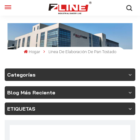
Español
English
français
Hogar
Línea De Elaboración De Pan Tostado
русский
Categorías
español
Blog Más Reciente
ETIQUETAS