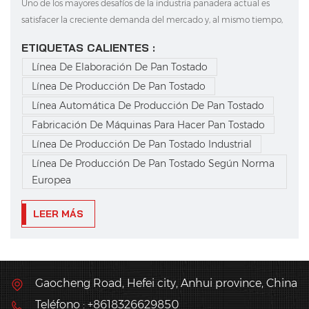
Uno de los mayores desafíos de la industria panadera actual es
satisfacer la creciente demanda del mercado y, al mismo tiempo,
ofrecer un pan con un sabor, una textura y una apariencia únicos.
ETIQUETAS CALIENTES :
La Línea Automática de Producción de Pan Tostado superó este
Línea De Elaboración De Pan Tostado
reto combinando la automatización inteligente...
Línea De Producción De Pan Tostado
Línea Automática De Producción De Pan Tostado
Fabricación De Máquinas Para Hacer Pan Tostado
Línea De Producción De Pan Tostado Industrial
Línea De Producción De Pan Tostado Según Norma
Europea
LEER MÁS
Gaocheng Road, Hefei city, Anhui province, China
Teléfono : +8618326629850