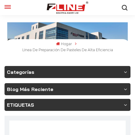
Español
English
Hogar
français
Línea De Preparación De Pasteles De Alta Eficiencia
русский
Categorías
español
Blog Más Reciente
ETIQUETAS