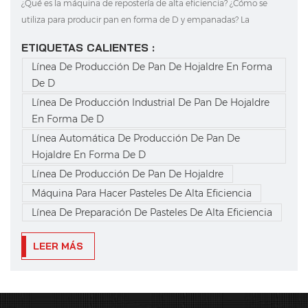
¿Qué es la máquina de repostería de alta eficiencia? ¿Cómo se
utiliza para producir pan en forma de D y empanadas? La
máquina de repostería de alta eficiencia se está convirtiendo en
ETIQUETAS CALIENTES :
un equipo estándar en las panaderías modernas. Al combinar
Línea De Producción De Pan De Hojaldre En Forma
laminado de masa, control de espesor, corte de precisión,...
De D
Línea De Producción Industrial De Pan De Hojaldre
En Forma De D
Línea Automática De Producción De Pan De
Hojaldre En Forma De D
Línea De Producción De Pan De Hojaldre
Máquina Para Hacer Pasteles De Alta Eficiencia
Línea De Preparación De Pasteles De Alta Eficiencia
LEER MÁS