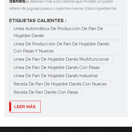
danés
Pocas cosas deleitan más a los clientes que morder un pastel
relleno de jugosas pasas o crujientes nueces. Estos ingredientes
transforman un pastel danés común en algo memorable,
ETIQUETAS CALIENTES :
añadiéndole sabor, textura y nutrición. Para las panaderías que
Línea Automática De Producción De Pan De
operan con líneas automatizadas, el reto reside en incorp...
Hojaldre Danés
Línea De Producción De Pan De Hojaldre Danés
Con Pasas Y Nueces
Línea De Pan De Hojaldre Danés Multifuncional
Línea De Pan De Hojaldre Danés Con Pasas
Línea De Pan De Hojaldre Danés Industrial
Receta De Pan De Hojaldre Danés Con Nueces
Receta De Pan Danés Con Pasas
LEER MÁS