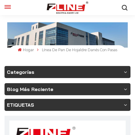
Español
English
français
Hogar
Línea De Pan De Hojaldre Danés Con Pasas
русский
Categorías
español
Blog Más Reciente
ETIQUETAS