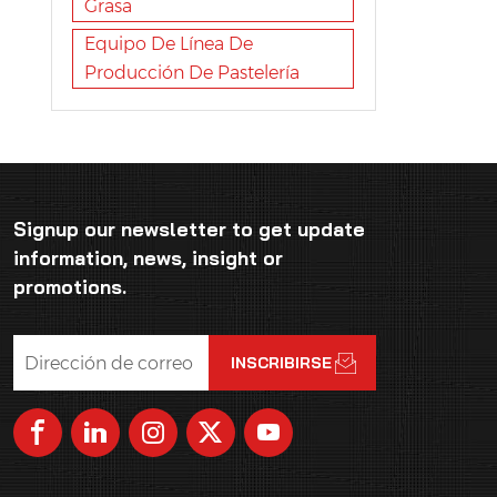
Grasa
Equipo De Línea De
Producción De Pastelería
Signup our newsletter to get update
information, news, insight or
promotions.