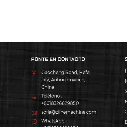
PONTE EN CONTACTO
Gaocheng Road, Hefei
city, Anhui province,
China
S
Teléfono :
N
+8618326629850
sofia@zlinemachine.com
WhatsApp :