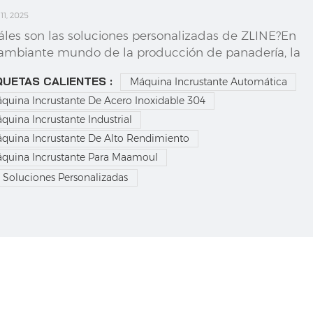
 11, 2025
áles son las soluciones personalizadas de ZLINE?En
cambiante mundo de la producción de panadería, la
xibilidad y la eficiencia son más importantes que
QUETAS CALIENTES :
Máquina Incrustante Automática
ca. Hoy en día, se espera que las panaderías
quina Incrustante De Acero Inoxidable 304
duzcan una variedad de productos rellenos, cada
 con diferentes formas, tamaños, textu...
quina Incrustante Industrial
quina Incrustante De Alto Rendimiento
quina Incrustante Para Maamoul
Soluciones Personalizadas