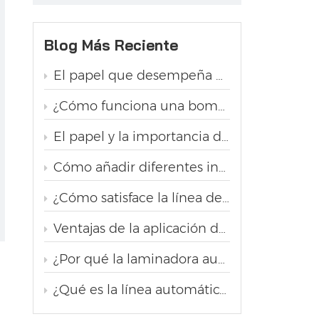
Blog Más Reciente
El papel que desempeña una extrusora en una línea de producción de pastelería
¿Cómo funciona una bomba de grasa en una línea de producción de pastelería?
El papel y la importancia de la laminadora en la producción de pastelería
Cómo añadir diferentes ingredientes, como pasas y nueces, en la línea de producción automática de pan de hojaldre danés
¿Cómo satisface la línea de producción de pastelería la demanda de las panaderías de diferentes tamaños y formas de pan?
Ventajas de la aplicación de la línea automática de producción de pan tostado
¿Por qué la laminadora automática de masa de hojaldre es la opción ideal para la producción de pastelería danesa?
¿Qué es la línea automática de producción de pan trenzado con levadura?