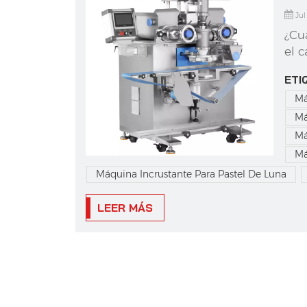
Jul
¿Cu
el 
fle
ETI
nun
Má
pro
uno
Má
Má
Má
Máquina Incrustante Para Pastel De Luna
LEER MÁS